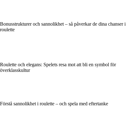
Bonusstrukturer och sannolikhet – så påverkar de dina chanser i
roulette
Roulette och elegans: Spelets resa mot att bli en symbol för
överklasskultur
Förstå sannolikhet i roulette – och spela med eftertanke