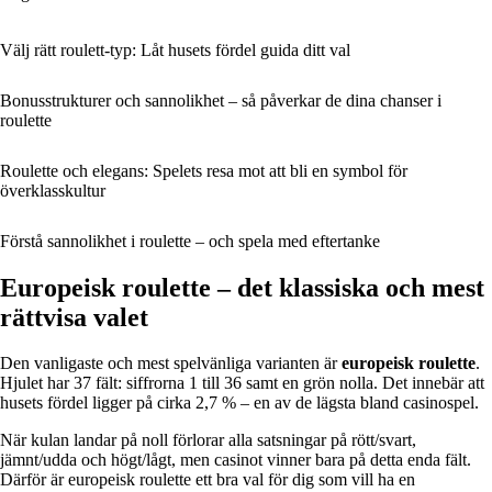
Välj rätt roulett-typ: Låt husets fördel guida ditt val
Bonusstrukturer och sannolikhet – så påverkar de dina chanser i
roulette
Roulette och elegans: Spelets resa mot att bli en symbol för
överklasskultur
Förstå sannolikhet i roulette – och spela med eftertanke
Europeisk roulette – det klassiska och mest
rättvisa valet
Den vanligaste och mest spelvänliga varianten är
europeisk roulette
.
Hjulet har 37 fält: siffrorna 1 till 36 samt en grön nolla. Det innebär att
husets fördel ligger på cirka 2,7 % – en av de lägsta bland casinospel.
När kulan landar på noll förlorar alla satsningar på rött/svart,
jämnt/udda och högt/lågt, men casinot vinner bara på detta enda fält.
Därför är europeisk roulette ett bra val för dig som vill ha en