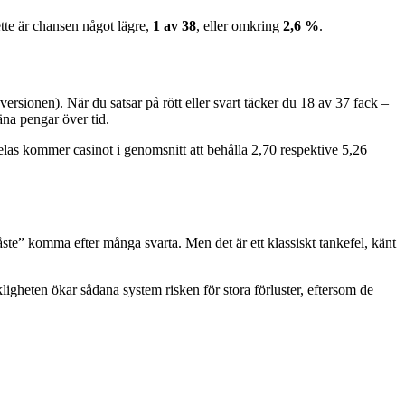
ette är chansen något lägre,
1 av 38
, eller omkring
2,6 %
.
ersionen). När du satsar på rött eller svart täcker du 18 av 37 fack –
jäna pengar över tid.
elas kommer casinot i genomsnitt att behålla 2,70 respektive 5,26
åste” komma efter många svarta. Men det är ett klassiskt tankefel, känt
kligheten ökar sådana system risken för stora förluster, eftersom de