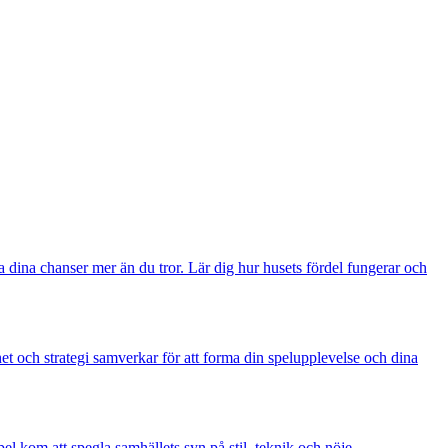
 dina chanser mer än du tror. Lär dig hur husets fördel fungerar och
et och strategi samverkar för att forma din spelupplevelse och dina
pel kom att spegla samhällets syn på stil, teknik och nöje.