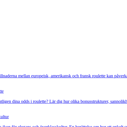
killnaderna mellan europeisk, amerikansk och fransk roulette kan påverka
tte
igen dina odds i roulette? Lär dig hur olika bonusstrukturer, sannolikh
kultur
s ikon för elegans och överklasskultur. En berättelse om hur ett enkelt s