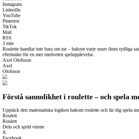
Instagram
LinkedIn
YouTube
Pinterest
TikTok
Mail
RSS
3 min
Roulette handlar inte bara om tur – bakom varje snurr finns tydliga sa
eftertanke för en mer medveten spelupplevelse.
Axel Olofsson
Axel
Olofsson
Förstå sannolikhet i roulette – och spela m
Upptäck den matematiska logiken bakom roulette och lär dig spela med
Roulett
Roulett
Dela och sprid värme
X
Facebook