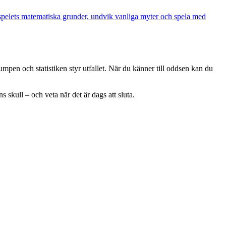
tå spelets matematiska grunder, undvik vanliga myter och spela med
slumpen och statistiken styr utfallet. När du känner till oddsen kan du
ns skull – och veta när det är dags att sluta.