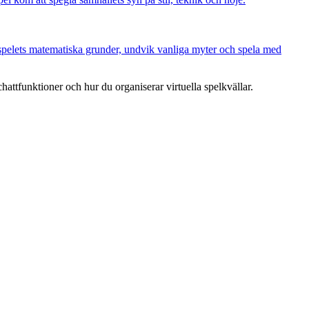
tå spelets matematiska grunder, undvik vanliga myter och spela med
hattfunktioner och hur du organiserar virtuella spelkvällar.