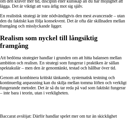
om den kräver mer tid, disciplin eller kunskap än du har möjlighet att
lägga. Det är viktigt att vara ärlig mot sig själv.
En realistisk strategi är inte nödvändigtvis den mest avancerade – utan
den du faktiskt kan följa konsekvent. Det är ofta där skillnaden mellan
framgång och misslyckande ligger.
Realism som nyckel till långsiktig
framgång
Att bedöma strategier handlar i grunden om att hitta balansen mellan
ambition och realism. En strategi som fungerar i praktiken är sällan
spektakulär – men den är genomtänkt, testad och hållbar över tid.
Genom att kombinera kritiskt tänkande, systematisk testning och
kontinuerlig anpassning kan du skilja mellan tomma löften och verkligt
fungerande metoder. Det är så du tar reda på vad som faktiskt fungerar
– inte bara i teorin, utan i verkligheten.
Baccarat avslöjat: Därför handlar spelet mer om tur än skicklighet