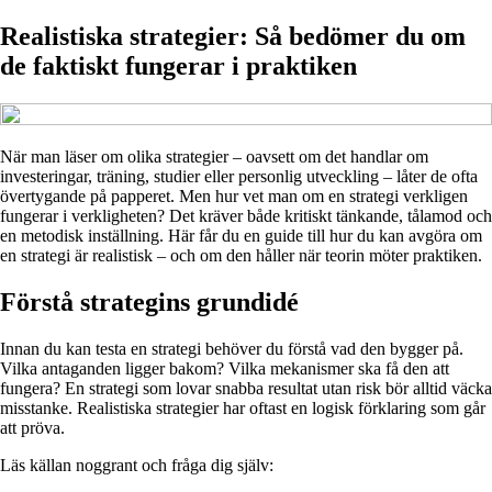
Realistiska strategier: Så bedömer du om
de faktiskt fungerar i praktiken
När man läser om olika strategier – oavsett om det handlar om
investeringar, träning, studier eller personlig utveckling – låter de ofta
övertygande på papperet. Men hur vet man om en strategi verkligen
fungerar i verkligheten? Det kräver både kritiskt tänkande, tålamod och
en metodisk inställning. Här får du en guide till hur du kan avgöra om
en strategi är realistisk – och om den håller när teorin möter praktiken.
Förstå strategins grundidé
Innan du kan testa en strategi behöver du förstå vad den bygger på.
Vilka antaganden ligger bakom? Vilka mekanismer ska få den att
fungera? En strategi som lovar snabba resultat utan risk bör alltid väcka
misstanke. Realistiska strategier har oftast en logisk förklaring som går
att pröva.
Läs källan noggrant och fråga dig själv: