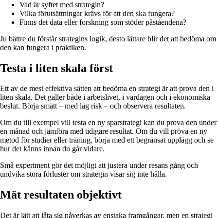
Vad är syftet med strategin?
Vilka förutsättningar krävs för att den ska fungera?
Finns det data eller forskning som stöder påståendena?
Ju bättre du förstår strategins logik, desto lättare blir det att bedöma om
den kan fungera i praktiken.
Testa i liten skala först
Ett av de mest effektiva sätten att bedöma en strategi är att prova den i
liten skala. Det gäller både i arbetslivet, i vardagen och i ekonomiska
beslut. Börja smått – med låg risk – och observera resultaten.
Om du till exempel vill testa en ny sparstrategi kan du prova den under
en månad och jämföra med tidigare resultat. Om du vill pröva en ny
metod för studier eller träning, börja med ett begränsat upplägg och se
hur det känns innan du går vidare.
Små experiment gör det möjligt att justera under resans gång och
undvika stora förluster om strategin visar sig inte hålla.
Mät resultaten objektivt
Det är lätt att låta sig påverkas av enstaka framgångar, men en strategi