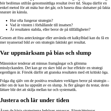
bör bedömas utifrån genomsnittliga resultat över tid. Skapa därför en
enkel metod för att mäta hur det går, och basera dina slutsatser på fakta
snarare än känsla.
Hur ofta fungerar strategin?
Vad är vinsten i förhållande till insatsen?
Är resultaten stabila, eller beror de på tillfälligheter?
Genom att föra anteckningar eller använda ett kalkylblad kan du få en
mer nyanserad bild av om strategin faktiskt ger resultat.
Var uppmärksam på bias och slump
Människor tenderar att minnas framgångar och glömma
misslyckanden. Det kan ge en skev bild av hur effektiv en strategi
egentligen är. Försök därför att granska resultaten med ett kritiskt öga.
Fråga dig själv om de positiva resultaten verkligen beror på strategin –
eller om de kan ha uppstått av en slump. Ju fler gånger du testar, desto
lättare blir det att skilja mellan tur och systematik.
Justera och lär under tiden
Även de bästa strategierna behöver anpassas. Förutsättningar