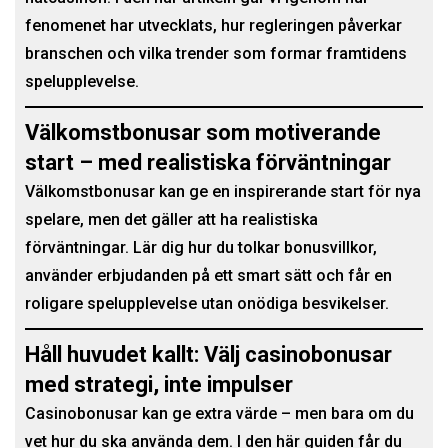
fenomenet har utvecklats, hur regleringen påverkar
branschen och vilka trender som formar framtidens
spelupplevelse.
Välkomstbonusar som motiverande
start – med realistiska förväntningar
Välkomstbonusar kan ge en inspirerande start för nya
spelare, men det gäller att ha realistiska
förväntningar. Lär dig hur du tolkar bonusvillkor,
använder erbjudanden på ett smart sätt och får en
roligare spelupplevelse utan onödiga besvikelser.
Håll huvudet kallt: Välj casinobonusar
med strategi, inte impulser
Casinobonusar kan ge extra värde – men bara om du
vet hur du ska använda dem. I den här guiden får du