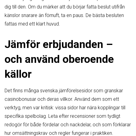
dig till den. Om du märker att du börjar fatta beslut utifrån
känslor snarare än förnuft, ta en paus. De bästa besluten
fattas med ett klart huvud.
Jämför erbjudanden –
och använd oberoende
källor
Det finns många svenska jämförelsesidor som granskar
casinobonusar och deras villkor. Använd dem som ett
verktyg, men var kritisk: vissa sidor har nära kopplingar till
specifika spelbolag. Leta efter recensioner som tydligt
redogör för både fördelar och nackdelar, och som förklarar
hur omsättningskrav och regler fungerar i praktiken.