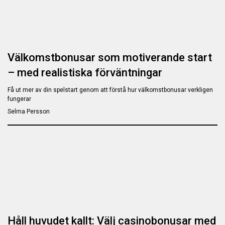
Välkomstbonusar som motiverande start
– med realistiska förväntningar
Få ut mer av din spelstart genom att förstå hur välkomstbonusar verkligen
fungerar
Selma Persson
Håll huvudet kallt: Välj casinobonusar med