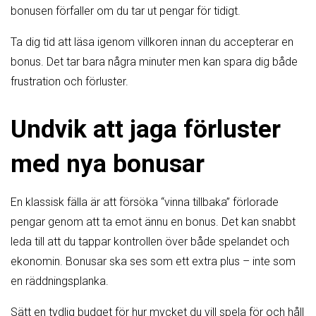
bonusen förfaller om du tar ut pengar för tidigt.
Ta dig tid att läsa igenom villkoren innan du accepterar en
bonus. Det tar bara några minuter men kan spara dig både
frustration och förluster.
Undvik att jaga förluster
med nya bonusar
En klassisk fälla är att försöka “vinna tillbaka” förlorade
pengar genom att ta emot ännu en bonus. Det kan snabbt
leda till att du tappar kontrollen över både spelandet och
ekonomin. Bonusar ska ses som ett extra plus – inte som
en räddningsplanka.
Sätt en tydlig budget för hur mycket du vill spela för och håll